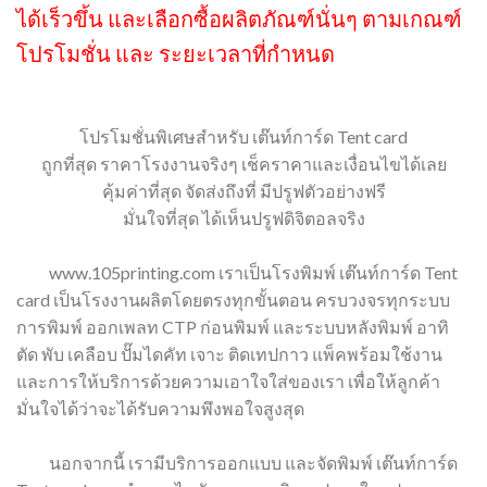
ได้เร็วขึ้น และเลือกซื้อผลิตภัณฑ์นั่นๆ ตามเกณฑ์
โปรโมชั่น และ ระยะเวลาที่กำหนด
โปรโมชั่นพิเศษสำหรับ เต๊นท์การ์ด Tent card
ถูกที่สุด ราคาโรงงานจริงๆ เช็คราคาและเงื่อนไขได้เลย
คุ้มค่าที่สุด จัดส่งถึงที่ มีปรูฟตัวอย่างฟรี
มั่นใจที่สุด ได้เห็นปรูฟดิจิตอลจริง
www.105printing.com เราเป็นโรงพิมพ์ เต๊นท์การ์ด Tent
card เป็นโรงงานผลิตโดยตรงทุกขั้นตอน ครบวงจรทุกระบบ
การพิมพ์ ออกเพลท CTP ก่อนพิมพ์ และระบบหลังพิมพ์ อาทิ
ตัด พับ เคลือบ ปั๊มไดคัท เจาะ ติดเทปกาว แพ็คพร้อมใช้งาน
และการให้บริการด้วยความเอาใจใส่ของเรา เพื่อให้ลูกค้า
มั่นใจได้ว่าจะได้รับความพึงพอใจสูงสุด
นอกจากนี้ เรามีบริการออกแบบ และจัดพิมพ์ เต๊นท์การ์ด