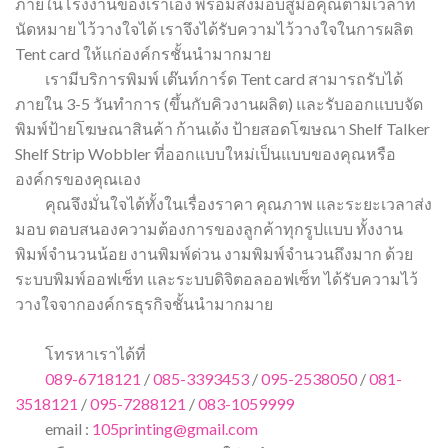
ภายในโรงงานของเราเอง พร้อมส่งมอบสู่มือคุณตามเวลาที่
นัดหมาย ไว้วางใจได้ เราจึงได้รับความไว้วางใจในการผลิต
Tent card ให้แก่องค์กรชั้นนำมากมาย
เรามีบริการพิมพ์ เต๊นท์การ์ด Tent card สามารถรับได้
ภายใน 3-5 วันทำการ (ขึ้นกับคิวงานผลิต) และรับออกแบบจัด
พิมพ์ป้ายโฆษณาสินค้า ก้านเด้ง ป้ายสอดโฆษณา Shelf Talker
Shelf Strip Wobbler ที่ออกแบบใหม่เป็นแบบของคุณหรือ
องค์กรของคุณเอง
คุณจึงมั่นใจได้ทั้งในเรื่องราคา คุณภาพ และระยะเวลาส่ง
มอบ ตอบสนองความต้องการของลูกค้าทุกรูปแบบ ทั้งงาน
พิมพ์จำนวนน้อย งานพิมพ์ด่วน งามพิมพ์จำนวนถึงมาก ด้วย
ระบบพิมพ์ออฟเซ็ท และระบบดิจิตอลออฟเซ็ท ได้รับความไว้
วางใจจากองค์กรธุรกิจชั้นนำมากมาย
โทรหาเราได้ที่
089-6718121
/
085-3393453
/
095-2538050
/
081-
3518121
/
095-7288121
/
083-1059999
email :
105printing@gmail.com