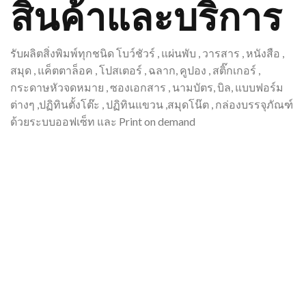
สินค้าและบริการ
รับผลิตสิ่งพิมพ์ทุกชนิด โบว์ชัวร์ , แผ่นพับ , วารสาร , หนังสือ ,
สมุด , แค็ตตาล็อค , โปสเตอร์ , ฉลาก, คูปอง , สติ๊กเกอร์ ,
กระดาษหัวจดหมาย , ซองเอกสาร , นามบัตร, บิล, แบบฟอร์ม
ต่างๆ ,ปฏิทินตั้งโต๊ะ , ปฏิทินแขวน ,สมุดโน๊ต , กล่องบรรจุภัณฑ์
ด้วยระบบออฟเซ็ท และ Print on demand
ปฏิทินตั้งโต๊ะ
ปฏิทินแขวน (แบบพยากรณ์จีน )
ปฏิทินแขวนแบบโปสเตอร์
สมุดโน้ต
แคตตาล๊อก หนังสือ คู่มือ